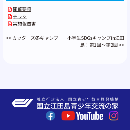
開催要項
チラシ
実施報告書
<<
カッターズ冬キャンプ
小学生SDGsキャンプin江田
島！第1回～第2回
>>
投
稿
ナ
ビ
ゲ
ー
シ
ョ
ン