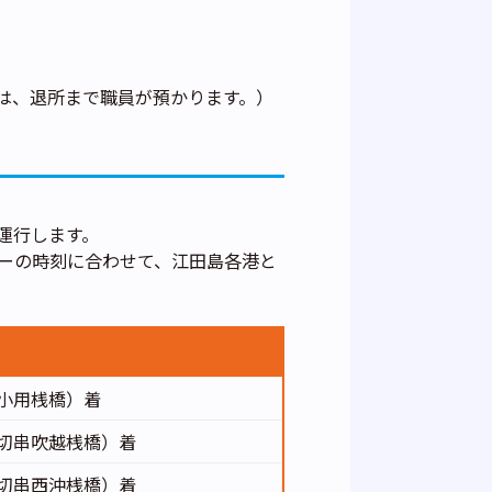
は、退所まで職員が預かります。）
運行します。
ーの時刻に合わせて、江田島各港と
（小用桟橋）着
（切串吹越桟橋）着
（切串西沖桟橋）着