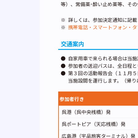
等）、常備薬･酔い止め薬等、その
詳しくは、参加決定通知に記載
携帯電話・スマートフォン・タ
交通案内
自家用車で来られる場合は当施
参加者の送迎バスは、全日程と
第３回の活動報告会（１１月５
当施設間を運行します。（帰り
参加者行き
呉港（呉中央桟橋）発
呉ポートピア（天応桟橋）発
広島港（宇品旅客ターミナル）発