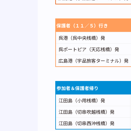
保護者（１１／５）行き
呉港（呉中央桟橋）発
呉ポートピア（天応桟橋）発
広島港（宇品旅客ターミナル）発
参加者＆保護者帰り
江田島（小用桟橋）発
江田島（切串吹越桟橋）発
江田島（切串西沖桟橋）発