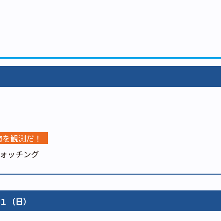
海を観測だ！
ォッチング
１（日）