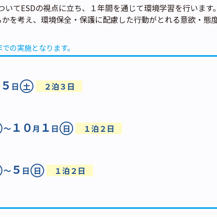
についてESDの視点に立ち、１年間を通じて環境学習を行います
るかを考え、環境保全・保護に配慮した行動がとれる意欲・態
年での実施となります。
５
～
日
土
２泊３日
１０
１
～
月
日
日
１泊２日
５
～
日
日
１泊２日