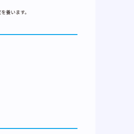
。
度を養います。