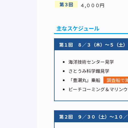
第３回
４,０００円
主なスケジュール
第１回
８／３（木）～５（土）
海洋技術センター見学
さとうみ科学館見学
「豊潮丸」乗船
調査船で
ビーチコーミング＆マリンウ
第２回
９／３０（土）～１０／