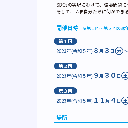
SDGsの実現にむけて、環境問題
そして、いま自分たちに何ができ
開催日時
※第１回～第３回の通
第１回
８
３
2023年(令和５年)
月
日
木
第２回
９
３０
2023年(令和５年)
月
日
土
第３回
１１
４
2023年(令和５年)
月
日
土
場所