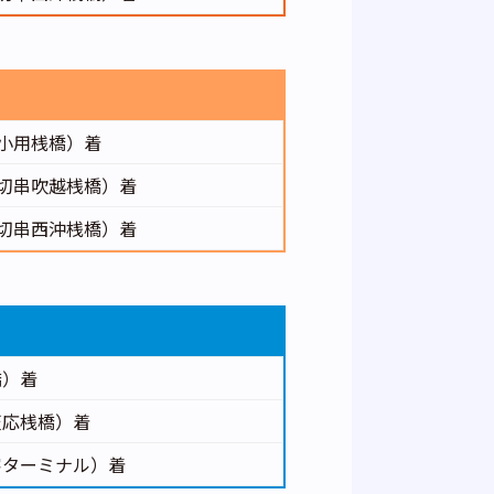
（小用桟橋）着
（切串吹越桟橋）着
（切串西沖桟橋）着
橋）着
天応桟橋）着
客ターミナル）着