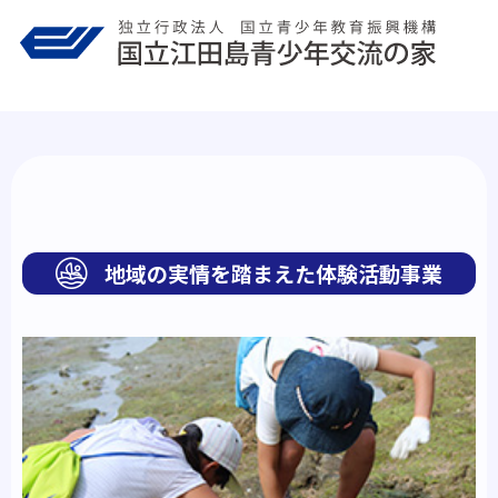
Skip
to
content
地域の実情を踏まえた体験活動事業