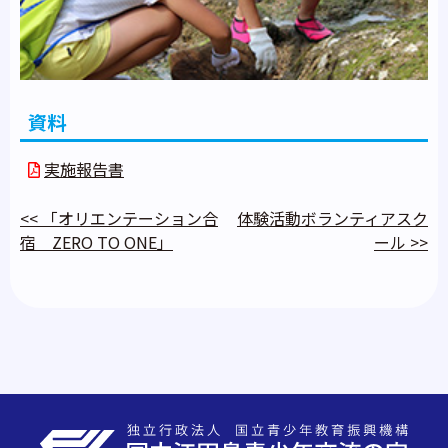
資料
実施報告書
<<
「オリエンテーション合
体験活動ボランティアスク
宿 ZERO TO ONE」
ール
>>
投
稿
ナ
ビ
ゲ