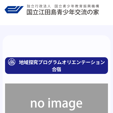
Skip
to
content
地域探究プログラムオリエンテーション
合宿