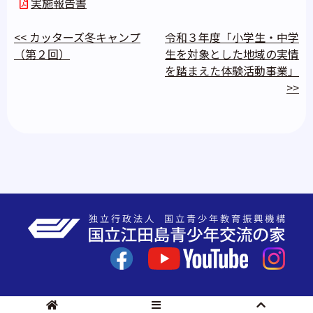
実施報告書
<<
カッターズ冬キャンプ
令和３年度「小学生・中学
（第２回）
生を対象とした地域の実情
を踏まえた体験活動事業」
>>
投
稿
ナ
ビ
ゲ
ー
シ
ョ
ン