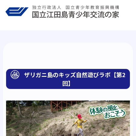
Skip
to
content
ザリガニ島のキッズ自然遊びラボ【第2
回】