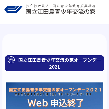
Skip
to
content
国立江田島青少年交流の家オープンデー
2021