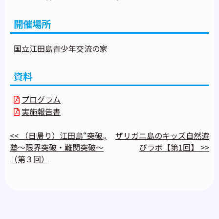
開催場所
国立江田島青少年交流の家
資料
プログラム
実施報告書
<<
（日帰り）江田島“突破„
ザリガニ島のキッズ自然遊
塾～限界突破・難関突破～
びラボ【第1回】
>>
（第３回）
投
稿
ナ